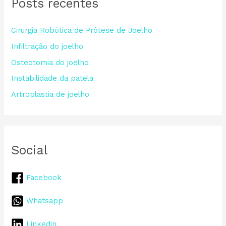
Posts recentes
u
i
Cirurgia Robótica de Prótese de Joelho
s
a
Infiltração do joelho
r
Osteotomia do joelho
p
Instabilidade da patela
o
Artroplastia de joelho
r
:
Social
Facebook
Whatsapp
Linkedin